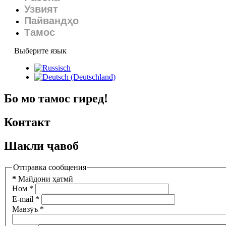
Узвият
Пайвандҳо
Тамос
Выберите язык
Бо мо тамос гиред!
Контакт
Шакли ҷавоб
Отправка сообщения
*
Майдони ҳатмӣ
Ном
*
E-mail
*
Мавзӯъ
*