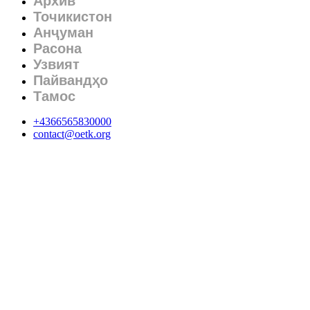
Архив
Точикистон
Анҷуман
Расона
Узвият
Пайвандҳо
Тамос
+4366565830000
contact@oetk.org