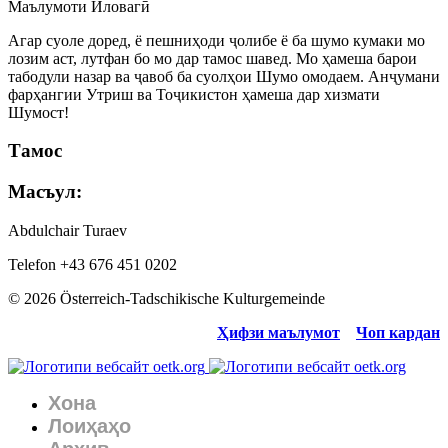
Маълумоти Иловагӣ
Агар суоле доред, ё пешниҳоди ҷолибе ё ба шумо кумаки мо
лозим аст, лутфан бо мо дар тамос шавед. Мо ҳамеша барои
табодули назар ва ҷавоб ба суолҳои Шумо омодаем. Анҷумани
фарҳангии Утриш ва Тоҷикистон ҳамеша дар хизмати
Шумост!
Тамос
Масъул:
Abdulchair Turaev
Telefon +43 676 451 0202
© 2026 Österreich-Tadschikische Kulturgemeinde
Ҳифзи маълумот
Чоп кардан
Хона
Лоиҳаҳо