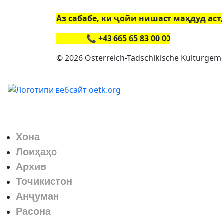
Аз сабабе, ки ҷойи нишаст маҳдуд ас
📞 +43 665 65 83 00 00
© 2026 Österreich-Tadschikische Kulturgem
Хона
Лоиҳаҳо
Архив
Точикистон
Анҷуман
Расона