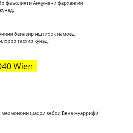
 бо фаъолияти Анҷумани фарҳангии
кунад.
абинии беназир иштирок намоед.
лҳоро тасхир кунад.
1040 Wien
ну меҳмонони шаҳри зебои Вена муаррифӣ