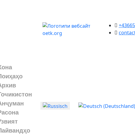
+43665
contac
Хона
Лоиҳаҳо
Архив
Точикистон
Анҷуман
Выберите язык
Расона
Узвият
Пайвандҳо