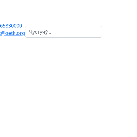
65830000
Поиск
t@oetk.org