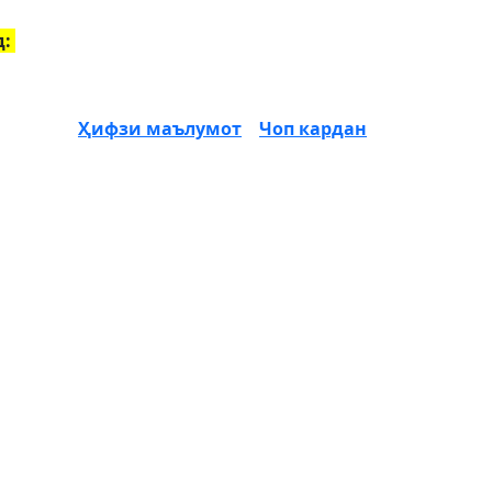
д:
Ҳифзи маълумот
Чоп кардан