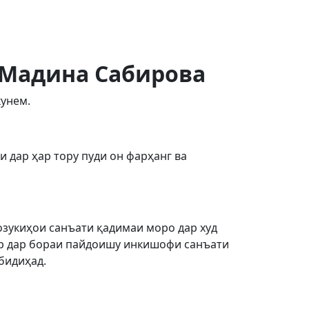
 Мадина Сабирова
кунем.
 дар ҳар тору пуди он фарҳанг ва
озукиҳои санъати қадимаи моро дар худ
ар дар бораи пайдоишу инкишофи санъати
бидиҳад.