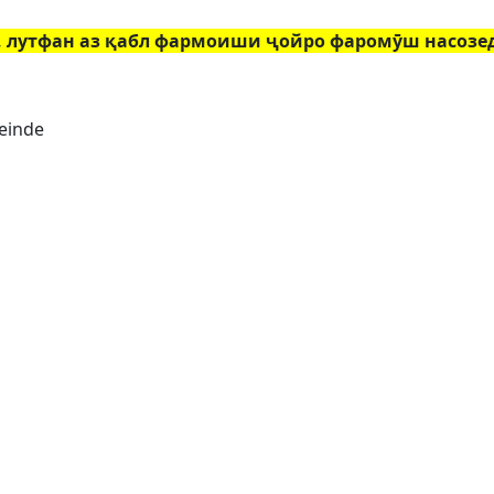
т, лутфан аз қабл фармоиши ҷойро фаромӯш насозе
einde