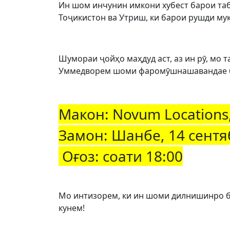
Ин шом инчунин имкони хубест барои та
Тоҷикистон ва Утриш, ки барои рушди му
Шумораи ҷойҳо маҳдуд аст, аз ин рӯ, мо 
Уммедворем шоми фаромӯшнашавандае бо 
Макон: Novum Locations
Замон: Шанбе, 14 сент
Оғоз: соати 18:00
Мо интизорем, ки ин шоми дилнишинро б
кунем!