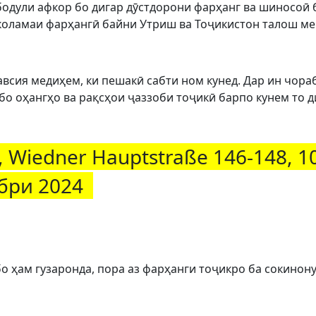
бодули афкор бо дигар дӯстдорони фарҳанг ва шиносоӣ
коламаи фарҳангӣ байни Утриш ва Тоҷикистон талош ме
тавсия медиҳем, ки пешакӣ сабти ном кунед. Дар ин чор
оҳангҳо ва рақсҳои ҷаззоби тоҷикӣ барпо кунем то ди
, Wiedner Hauptstraße 146-148, 
ябри 2024
о ҳам гузаронда, пора аз фарҳанги тоҷикро ба сокино