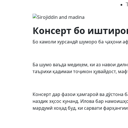
Консерт бо иштиро
Бо камоли хурсандӣ шуморо ба ҷаҳони аф
Ба шумо ваъда медиҳем, ки аз навои дилн
таърихи қадимаи тоҷикон ҳувайдост, маф
Консерт дар фазои ҳамгароӣ ва дӯстона 
наздик эҳсос кунанд. Илова бар намоишҳ
мардумӣ хоҳад буд, ки сарвати фарҳанги