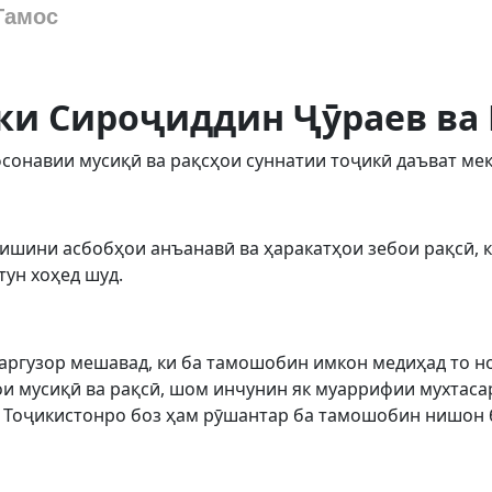
Тамос
ки Сироҷиддин Ҷӯраев ва
сонавии мусиқӣ ва рақсҳои суннатии тоҷикӣ даъват ме
ишини асбобҳои анъанавӣ ва ҳаракатҳои зебои рақсӣ, ки
тун хоҳед шуд.
баргузор мешавад, ки ба тамошобин имкон медиҳад то н
ои мусиқӣ ва рақсӣ, шом инчунин як муаррифии мухтас
и Тоҷикистонро боз ҳам рӯшантар ба тамошобин нишон 